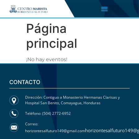
Página
principal
¡No hay eventos!
CONTACTO
Dirección: Contiguo a Monasterio Hermanas Clarisas y
Hospital San Benito, Comayagua, Honduras
Teléfono: (504) 2772-6952
Correo:
horizontesalfuturo149@
horizontesalfuturo149@gmail.com