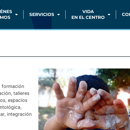
IÉNES
VIDA
SERVICIOS
CO
MOS
EN EL CENTRO
, formación
ción, talleres
vos, espacios
ntológica,
ar, integración