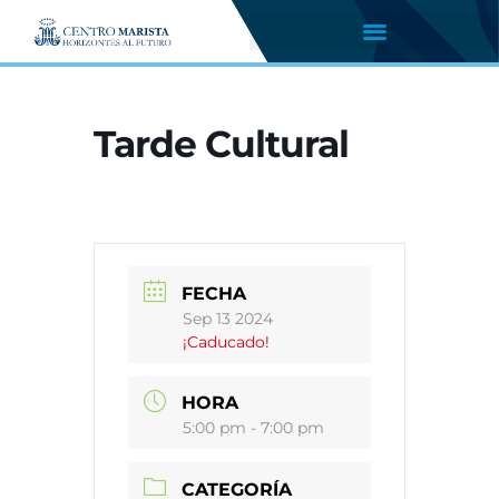
Tarde Cultural
FECHA
Sep 13 2024
¡Caducado!
HORA
5:00 pm - 7:00 pm
CATEGORÍA